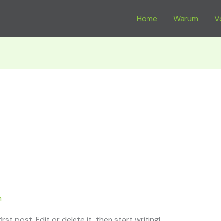
Home
Warum
V
n
st post. Edit or delete it, then start writing!