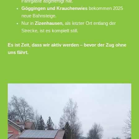
Fahrgäste abgefertigt hat.
Göggingen und Krauchenwies
bekommen 2025
neue Bahnsteige.
Nur in
Zizenhausen,
als letzter Ort entlang der
Strecke, ist es komplett still.
Es ist Zeit, dass wir aktiv werden – bevor der Zug ohne
uns fährt.